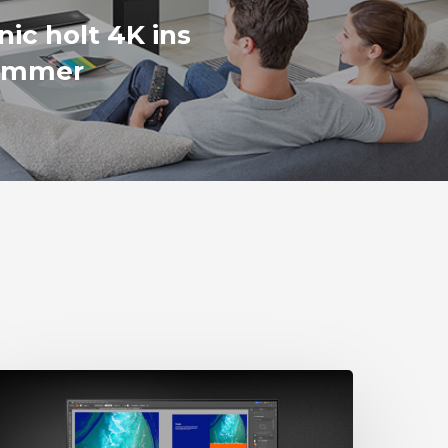
ic holt 4K ins
immer