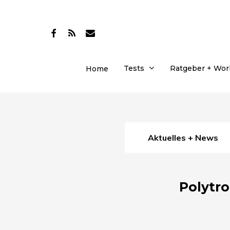
Skip
to
facebook
RSS
email
main
content
Tests
Ratgeber + Wo
Home
Aktuelles + News
Polytro