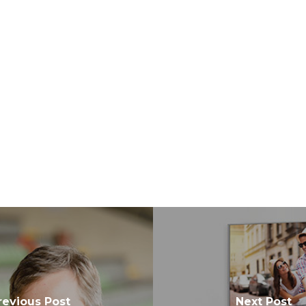
revious Post
Next Post