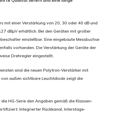
te Qualität liefern und eine lange
rs mit einer Verstärkung von 20, 30 oder 40 dB und
7 dBµV erhältlich. Bei den Geräten mit großer
ebeschalter einstellbar. Eine eingebaute Messbuchse
ebenfalls vorhanden. Die Verstärkung der Geräte der
eise Drehregler eingestellt.
ensten sind die neuen Polytron-Verstärker mit
e von außen sichtbare Leuchtdiode zeigt die
llt die HG-Serie den Angaben gemäß die Klassen-
ifiziert: Integrierter Rückkanal, Interstage-