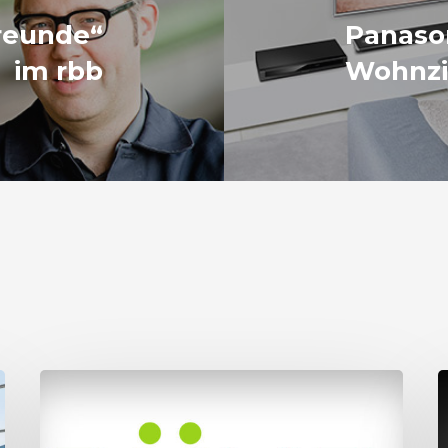
reunde“
Panason
im rbb
Wohnz