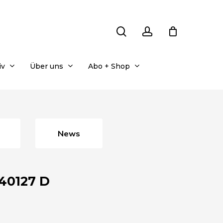
search
account
iv
Über uns
Abo + Shop
News
/40127 D