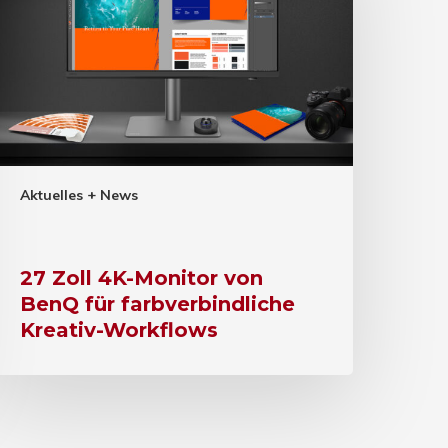
Aktuelles + News
27 Zoll 4K-Monitor von
BenQ für farbverbindliche
Kreativ-Workflows