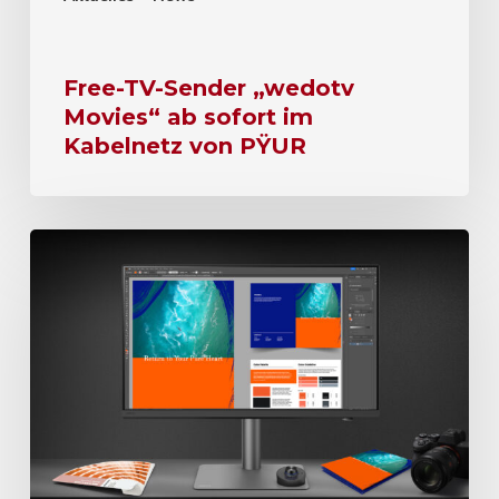
Free-TV-Sender „wedotv
Movies“ ab sofort im
Kabelnetz von PŸUR