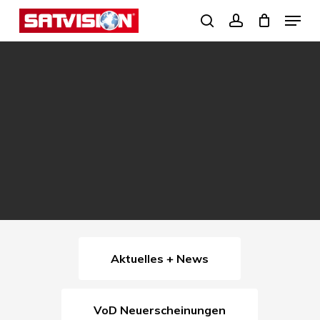
Skip
Menu
search
account
to
Close
main
Menu
content
Aktuelles + News
VoD Neuerscheinungen