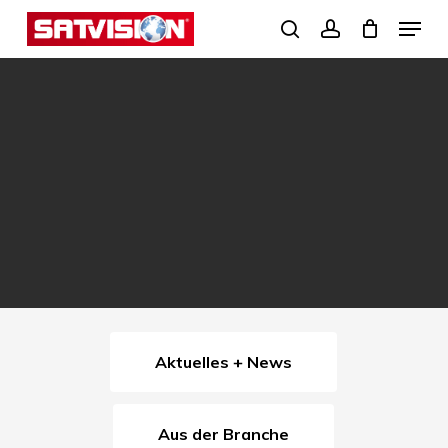
Skip
Menu
search
account
to
Close
main
Menu
content
Aktuelles + News
Aus der Branche