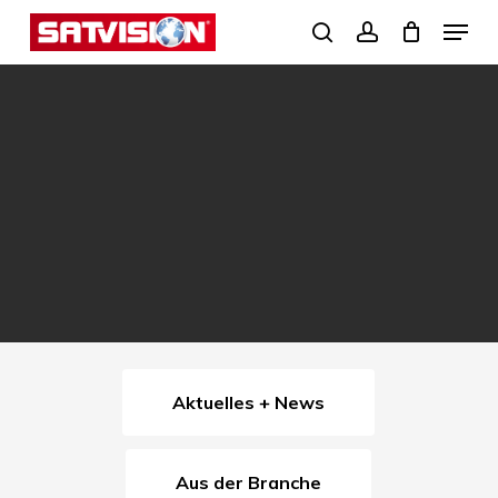
Skip
Menu
search
account
to
Close
main
Menu
content
Aktuelles + News
Aus der Branche