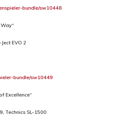
tenspieler-bundle/sw10448
t Way“
-Ject EVO 2
spieler-bundle/sw10449
of Excellence“
9, Technics SL-1500