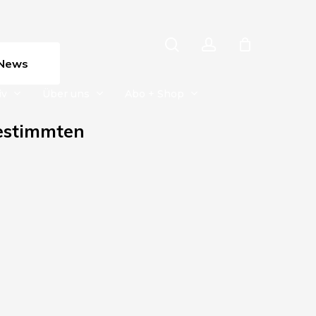
search
account
News
iv
Über uns
Abo + Shop
estimmten