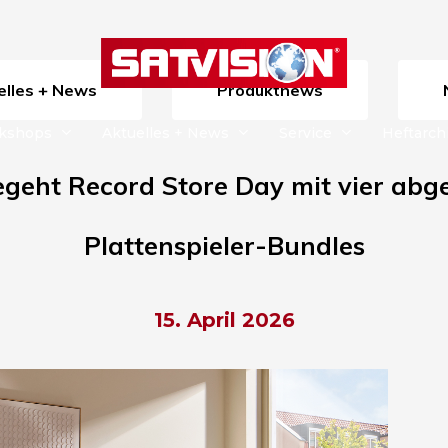
uelles + News
Produktnews
rkshops
Aktuelles + News
Service
Heftarch
egeht
Record Store Day
mit vier
abg
Plattenspieler-Bundle
s
15. April 2026