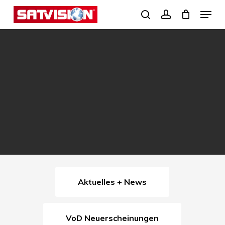
Skip
Menu
search
account
to
Close
main
Menu
content
Aktuelles + News
VoD Neuerscheinungen