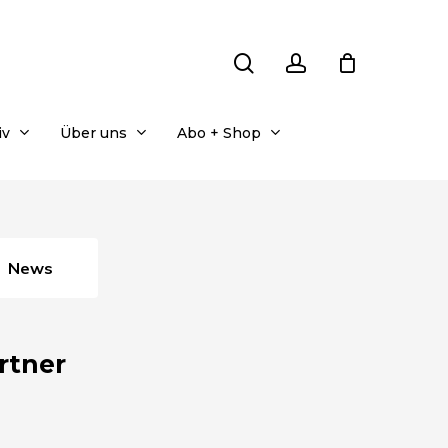
search
account
iv
Über uns
Abo + Shop
News
rtner