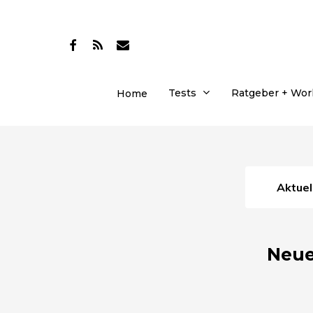
Skip
to
facebook
RSS
email
main
content
Tests
Ratgeber + Wo
Home
Aktue
Neue