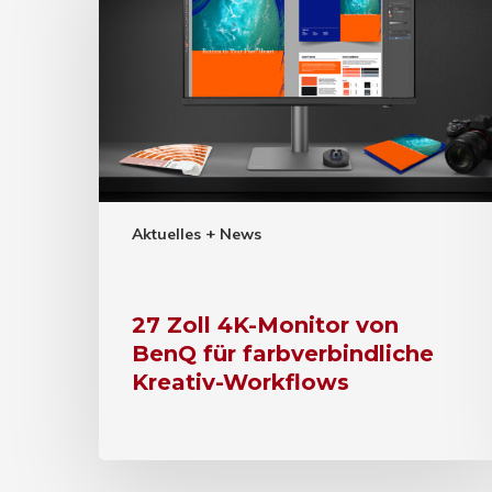
Aktuelles + News
27 Zoll 4K-Monitor von
BenQ für farbverbindliche
Kreativ-Workflows