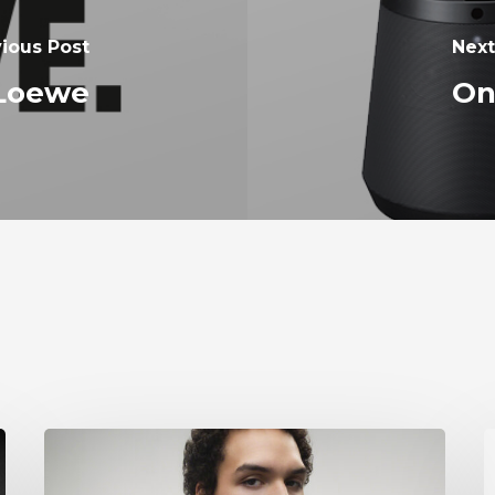
ious Post
Next
 Loewe
On