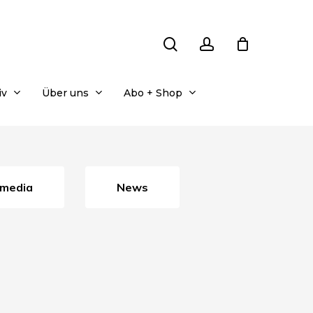
search
account
iv
Über uns
Abo + Shop
timedia
News