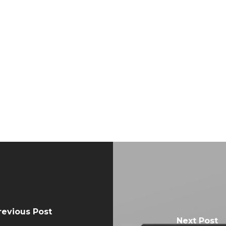
revious Post
Next Post