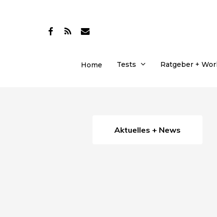
Skip
to
facebook
RSS
email
main
content
Tests
Ratgeber + Wo
Home
Aktuelles + News