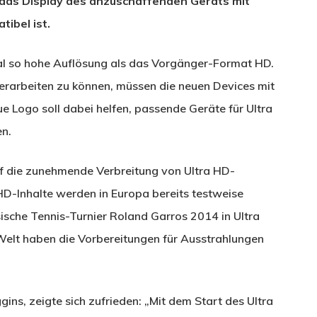
 das Display des anzuschaffenden Geräts mit
ibel ist.
mal so hohe Auflösung als das Vorgänger-Format HD.
verarbeiten zu können, müssen die neuen Devices mit
e Logo soll dabei helfen, passende Geräte für Ultra
en.
uf die zunehmende Verbreitung von Ultra HD-
 HD-Inhalte werden in Europa bereits testweise
ische Tennis-Turnier Roland Garros 2014 in Ultra
elt haben die Vorbereitungen für Ausstrahlungen
ins, zeigte sich zufrieden: „Mit dem Start des Ultra