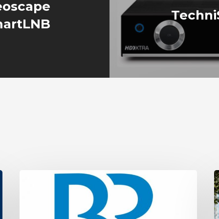
deoscape
TechniS
martLNB