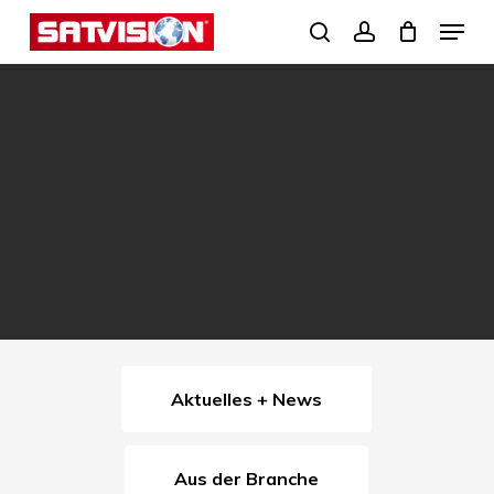
Skip
Menu
search
account
to
Close
main
Menu
content
Aktuelles + News
Aus der Branche