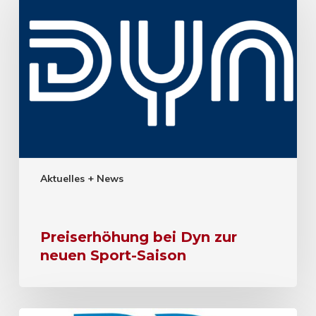
Aktuelles + News
Preiserhöhung bei Dyn zur
neuen Sport-Saison