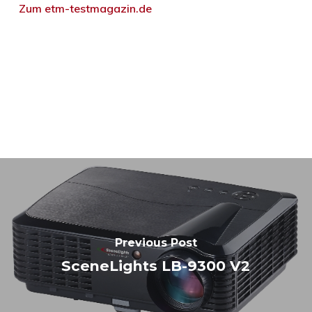
Zum etm-testmagazin.de
Previous Post
SceneLights LB-9300 V2