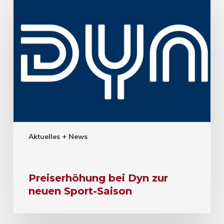
Aktuelles + News
Preiserhöhung bei Dyn zur
neuen Sport-Saison