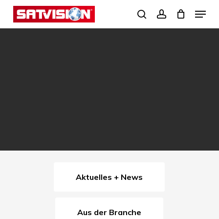
Skip
Menu
search
account
to
Close
main
Menu
content
Aktuelles + News
Aus der Branche