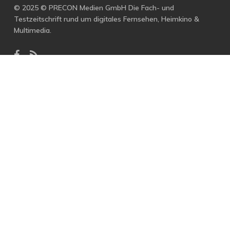
© 2025 © PRECON Medien GmbH Die Fach- und
Testzeitschrift rund um digitales Fernsehen, Heimkino &
Multimedia.
facebook
RSS