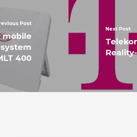
revious Post
Next Post
s mobile
Telekom
nsystem
Reality-
MLT 400