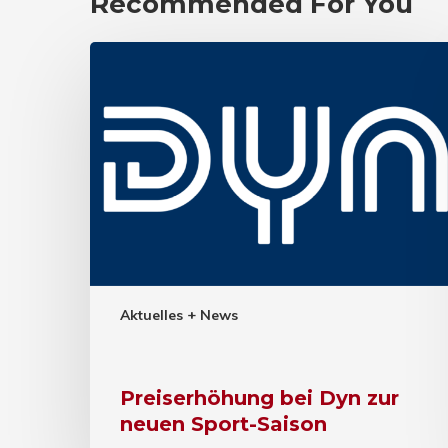
Recommended For You
Aktuelles + News
Preiserhöhung bei Dyn zur
neuen Sport-Saison