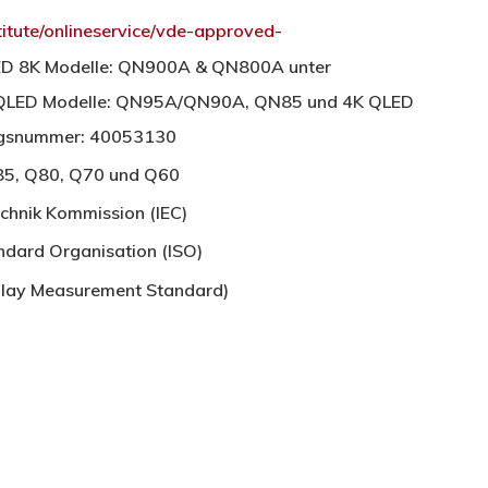
itute/onlineservice/vde-approved-
ED 8K Modelle: QN900A & QN800A unter
o QLED Modelle: QN95A/QN90A, QN85 und 4K QLED
ungsnummer: 40053130
5, Q80, Q70 und Q60
chnik Kommission (IEC)
dard Organisation (ISO)
lay Measurement Standard)