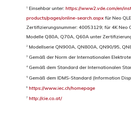
Einsehbar unter:
https://www2.vde.com/en/inst
1
products/pages/online-search.aspx
für Neo QL
Zertifizierungsnummer: 40053129; für 4K Ne
Modelle Q80A, Q70A, Q60A unter Zertifizier
Modellserie QN900A, QN800A, QN90/95, QN8
2
Gemäß der Norm der Internationalen Elektrote
3
Gemäß dem Standard der Internationalen Stan
4
Gemäß dem IDMS-Standard (Information Disp
5
https://www.iec.ch/homepage
6
http://cie.co.at/
7