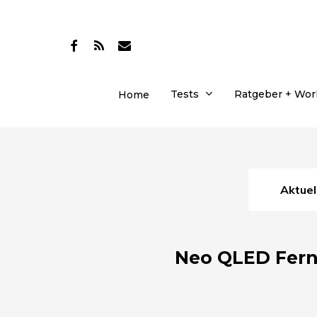
Skip
to
facebook
RSS
email
main
content
Tests
Ratgeber + Wo
Home
Aktue
Neo QLED Ferns