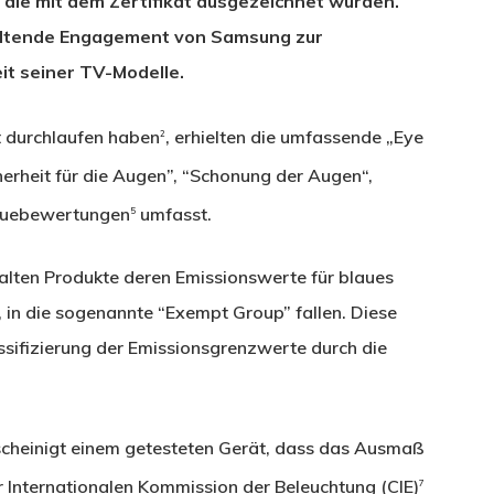
 die mit dem Zertifikat ausgezeichnet wurden.
haltende Engagement von Samsung zur
it seiner TV-Modelle.
 durchlaufen haben
, erhielten die umfassende „Eye
2
herheit für die Augen”, “Schonung der Augen“,
euebewertungen
umfasst.
5
rhalten Produkte deren Emissionswerte für blaues
en, in die sogenannte “Exempt Group” fallen. Diese
ssifizierung der Emissionsgrenzwerte durch die
escheinigt einem getesteten Gerät, dass das Ausmaß
Internationalen Kommission der Beleuchtung (CIE)
7