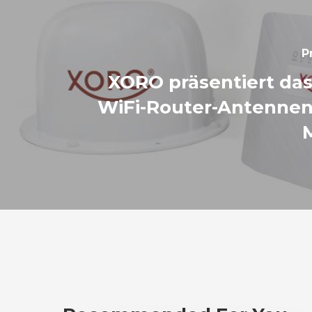
P
XORO präsentiert da
WiFi-Router-Antenne