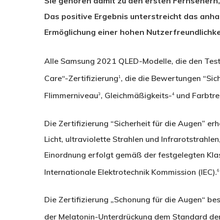
Sie gehören damit zu den ersten Fernsehern,
Das positive Ergebnis unterstreicht das an
Ermöglichung einer hohen Nutzerfreundlichke
Alle Samsung 2021 QLED-Modelle, die den Test
Care“-Zertifizierung
, die die Bewertungen “Sic
1
Flimmerniveau
, Gleichmäßigkeits-
und Farbtr
3
4
Die Zertifizierung “Sicherheit für die Augen” e
Licht, ultraviolette Strahlen und Infrarotstrahl
Einordnung erfolgt gemäß der festgelegten Kla
Internationale Elektrotechnik Kommission (IEC).
6
Die Zertifizierung „Schonung für die Augen“ b
der Melatonin-Unterdrückung dem Standard der 