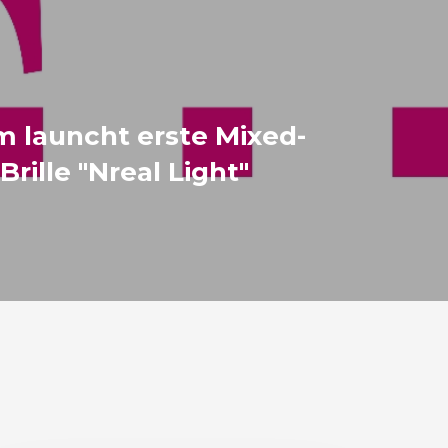
 launcht erste Mixed-
Brille "Nreal Light"