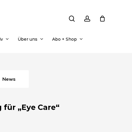
search
account
iv
Über uns
Abo + Shop
News
 für „Eye Care“