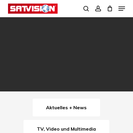
Skip
Menu
search
account
to
Close
main
Menu
content
Aktuelles + News
TV, Video und Multimedia