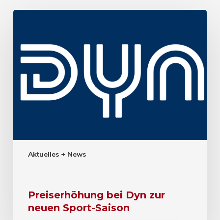
Aktuelles + News
Preiserhöhung bei Dyn zur
neuen Sport-Saison