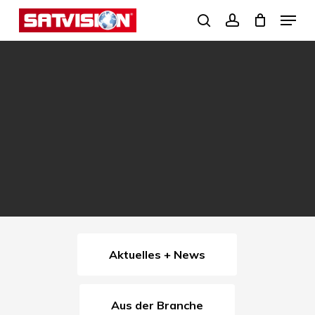
Skip
Menu
search
account
to
Close
main
Menu
content
Aktuelles + News
Aus der Branche