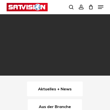
Skip
Menu
search
account
to
Close
main
Menu
content
Aktuelles + News
Aus der Branche