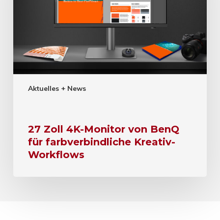
Aktuelles + News
27 Zoll 4K-Monitor von BenQ
für farbverbindliche Kreativ-
Workflows