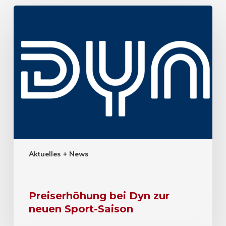
Aktuelles + News
Preiserhöhung bei Dyn zur
neuen Sport-Saison