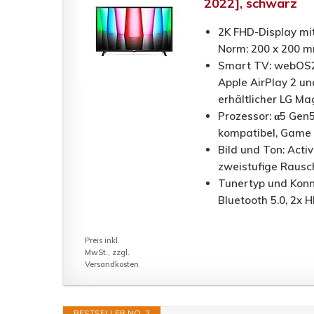
2022], schwarz
2K FHD-Display mit
Norm: 200 x 200 
Smart TV: webOS22
Apple AirPlay 2 u
erhältlicher LG M
Prozessor: α5 Gen5
kompatibel, Game
Bild und Ton: Acti
zweistufige Rausc
Tunertyp und Konn
Bluetooth 5.0, 2x 
Preis inkl.
MwSt., zzgl.
Versandkosten
BESTSELLER NO. 3