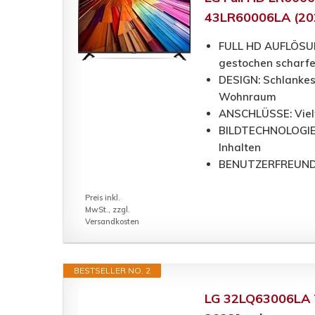
43LR60006LA (20
FULL HD AUFLÖSUNG:
gestochen scharfe
DESIGN: Schlankes
Wohnraum
ANSCHLÜSSE: Vielfä
BILDTECHNOLOGIE: F
Inhalten
BENUTZERFREUNDLIC
Preis inkl.
MwSt., zzgl.
Versandkosten
BESTSELLER NO. 2
LG 32LQ63006LA TV