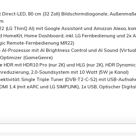
 Direct-LED, 80 cm (32 Zoll) Bildschirmdiagonale, Außenmaße
mm
 (LG ThinQ AI) mit Google Assistant und Amazon Alexa, ko
nd HomeKit, Home Dashboard, inkl. LG Fernbedienung und 2x A
agic Remote-Fernbedienung MR22)
 AI-Prozessor mit AI Brightness Control und AI Sound (Virtua
 Optimizer (GameGenre)
ve HDR mit HDR10 Pro (nur 2K) und HLG (nur 2K), HDR Dynamic
hreduzierung, 2.0-Soundsystem mit 10 Watt (5W je Kanal)
ektivität: Single Triple Tuner (DVB-T2-C-S2) mit USB-Aufnah
HDMI 1.4 (mit eARC und LG SIMPLINK), 1x USB, Optischer Digital