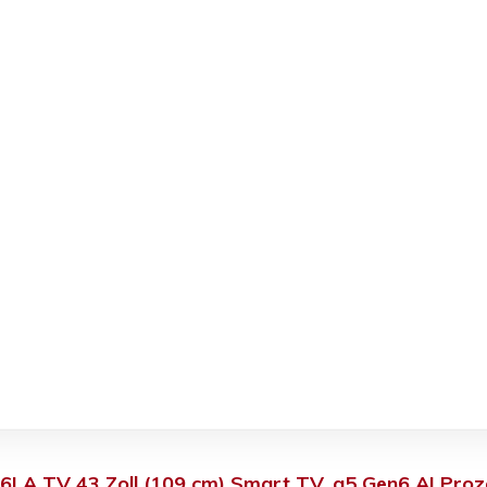
06LA TV 43 Zoll (109 cm) Smart TV, a5 Gen6 AI Pro