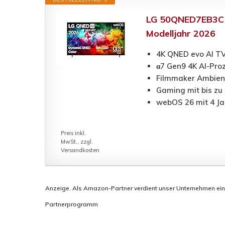
LG 50QNED7EB3C T
Modelljahr 2026
4K QNED evo AI TV
α7 Gen9 4K AI-Proz
Filmmaker Ambient
Gaming mit bis zu
webOS 26 mit 4 Ja
Preis inkl.
MwSt., zzgl.
Versandkosten
Anzeige. Als Amazon-Partner verdient unser Unternehmen eine P
Partnerprogramm