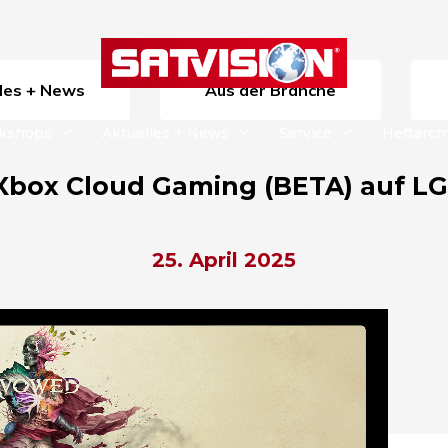
lles + News
Aus der Branche
rkshops
Aktuelles + News
Service
Heftarch
 Xbox Cloud Gaming (BETA) auf LG
25. April 2025