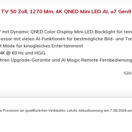
V 50 Zoll, 1270 Mm, 4K QNED Mini LED AI, α7 Gen9
 mit Dynamic QNED Color-Display Mini-LED-Backlight für rei
essor mit vielen AI-Funktionen für bestmögliche Bild- und To
 Mode für kinogleiches Entertainment
 4K @ 60 Hz und HGiG
hren Upgrade-Garantie und AI Magic Remote-Fernbedienung
529
rovision an qualifizierten Verkäufen. Letzte Aktualisierung am 7.08.2026 um 1