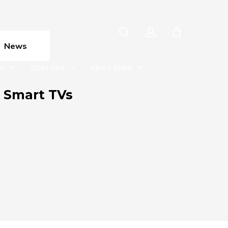
search
account
News
iv
Über uns
Abo + Shop
 Smart TVs