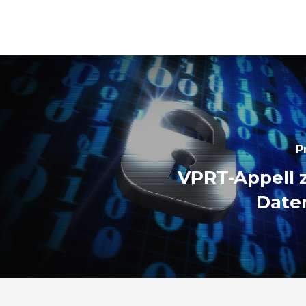
P
VPRT-Appell 
Date