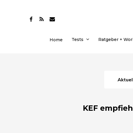
Skip
to
facebook
RSS
email
main
content
Tests
Ratgeber + Wo
Home
Aktue
KEF empfieh