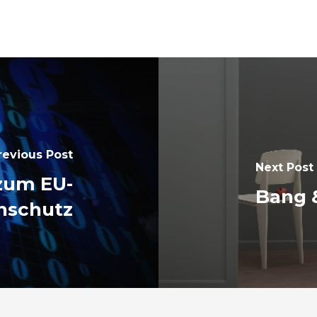
revious Post
Next Post
zum EU-
Bang 
nschutz