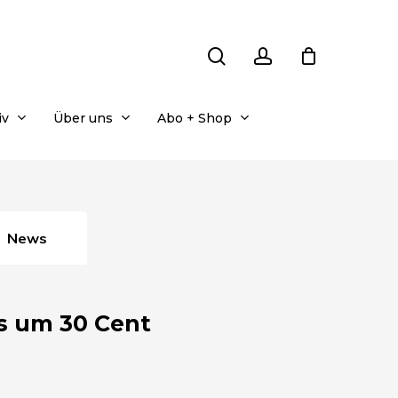
search
account
iv
Über uns
Abo + Shop
News
s um 30 Cent