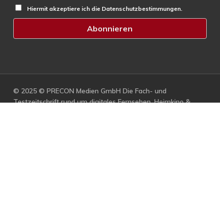
Hiermit akzeptiere ich die Datenschutzbestimmungen.
© 2025 © PRECON Medien GmbH Die Fach- und
Testzeitschrift rund um digitales Fernsehen, Heimkino &
Multimedia.
facebook
RSS