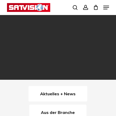
Skip
Menu
search
account
to
Close
main
Menu
content
Aktuelles + News
Aus der Branche