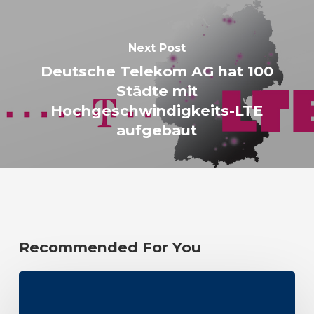
Next Post
Deutsche Telekom AG hat 100
Städte mit
Hochgeschwindigkeits-LTE
aufgebaut
Recommended For You