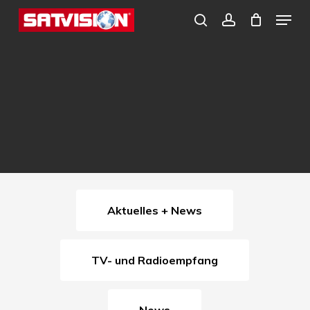
Skip
Menu
search
account
to
Close
main
Menu
content
Aktuelles + News
TV- und Radioempfang
News