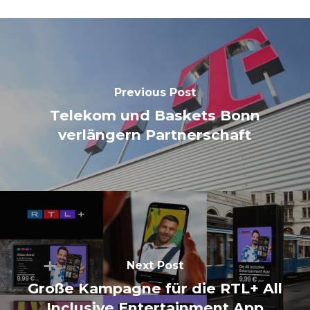
Previous Post
Telekom und Baskets Bonn
verlängern Partnerschaft
Next Post
Große Kampagne für die RTL+ All
Inclusive Entertainment App