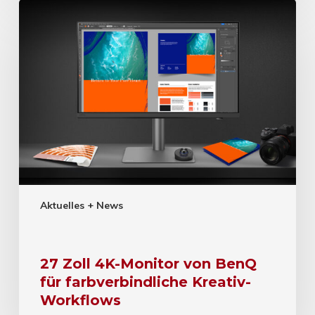
Aktuelles + News
27 Zoll 4K-Monitor von BenQ
für farbverbindliche Kreativ-
Workflows