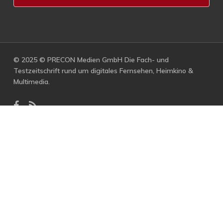
© 2025 © PRECON Medien GmbH Die Fach- und
Testzeitschrift rund um digitales Fernsehen, Heimkino &
Multimedia.
facebook
RSS