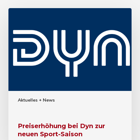
Aktuelles + News
Preiserhöhung bei Dyn zur
neuen Sport-Saison