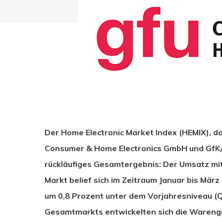
Der Home Electronic Market Index (HEMIX), 
Consumer & Home Electronics GmbH und GfK/NI
rückläufiges Gesamtergebnis: Der Umsatz mi
Markt belief sich im Zeitraum Januar bis März
um 0,8 Prozent unter dem Vorjahresniveau (Q1
Drücken Sie Enter zum Suchen oder ESC zum Sc
Gesamtmarkts entwickelten sich die Warengru