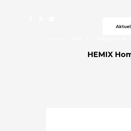
Skip
to
facebook
RSS
email
main
Aktue
content
Tests
Ratgeber + Wo
Home
HEMIX Home