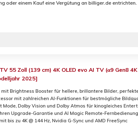
ng oder einem Kauf eine Vergütung an billiger.de entrichten.
V 55 Zoll (139 cm) 4K OLED evo AI TV (α9 Gen8 4K
delljahr 2025]
mit Brightness Booster für hellere, brillantere Bilder, perfe
essor mit zahlreichen AI-Funktionen für bestmögliche Bildqu
 Mode, Dolby Vision und Dolby Atmos für kinogleiches Enter
hren Upgrade-Garantie und AI Magic Remote-Fernbedienung
mit bis zu 4K @ 144 Hz, Nvidia G-Sync und AMD FreeSync