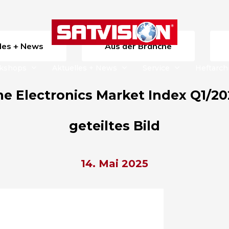
lles + News
Aus der Branche
rkshops
Aktuelles + News
Service
Heftarch
 Electronics Market Index Q1/20
geteiltes Bild
14. Mai 2025