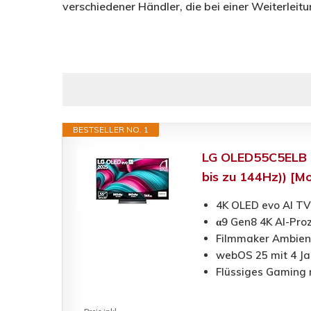
verschiedener Händler, die bei einer Weiterleitu
BESTSELLER NO. 1
LG OLED55C5ELB T
bis zu 144Hz)) [Mo
4K OLED evo AI TV 
α9 Gen8 4K AI-Proz
Filmmaker Ambient
webOS 25 mit 4 Ja
Flüssiges Gaming 