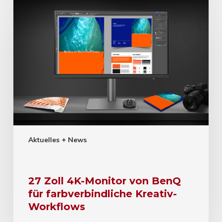
Aktuelles + News
27 Zoll 4K-Monitor von BenQ
für farbverbindliche Kreativ-
Workflows