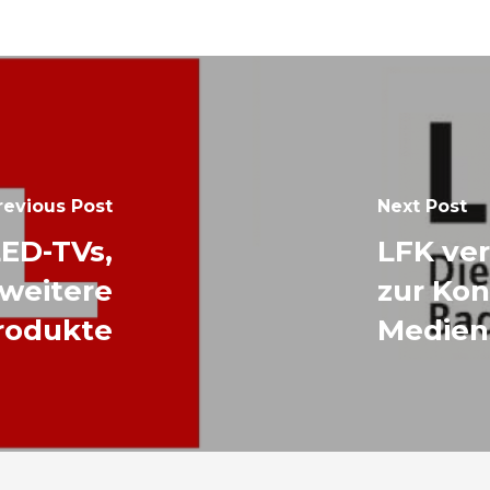
revious Post
Next Post
LED-TVs,
LFK ve
weitere
zur Kon
Produkte
Medien