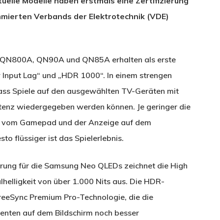
uelle Modelle haben erstmals eine Zertifizierung
mierten Verbands der Elektrotechnik (VDE)
QN800A, QN90A und QN85A erhalten als erste
Input Lag“ und „HDR 1000“. In einem strengen
ss Spiele auf den ausgewählten TV-Geräten mit
tenz wiedergegeben werden können. Je geringer die
s vom Gamepad und der Anzeige auf dem
sto flüssiger ist das Spielerlebnis.
erung für die Samsung Neo QLEDs zeichnet die High
helligkeit von über 1.000 Nits aus. Die HDR-
FreeSync Premium Pro-Technologie, die die
menten auf dem Bildschirm noch besser