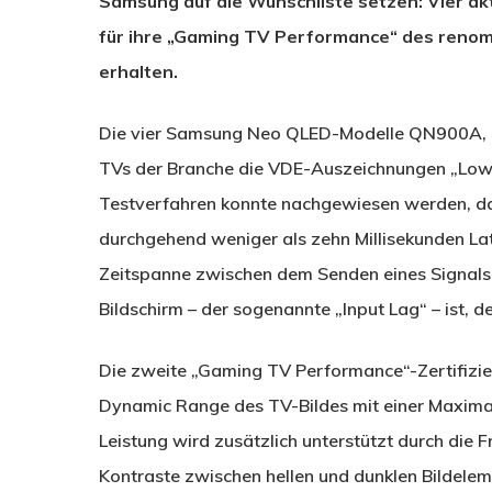
Samsung auf die Wunschliste setzen: Vier akt
für ihre „Gaming TV Performance“ des renom
erhalten.
Die vier Samsung Neo QLED-Modelle QN900A, 
TVs der Branche die VDE-Auszeichnungen „Low 
Testverfahren konnte nachgewiesen werden, da
durchgehend weniger als zehn Millisekunden La
Zeitspanne zwischen dem Senden eines Signal
Bildschirm – der sogenannte „Input Lag“ – ist, de
Die zweite „Gaming TV Performance“-Zertifizi
Dynamic Range des TV-Bildes mit einer Maximal
Leistung wird zusätzlich unterstützt durch die 
Kontraste zwischen hellen und dunklen Bildele