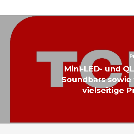
P
Mini-LED- und Q
Soundbars sowie 
vielseitige 