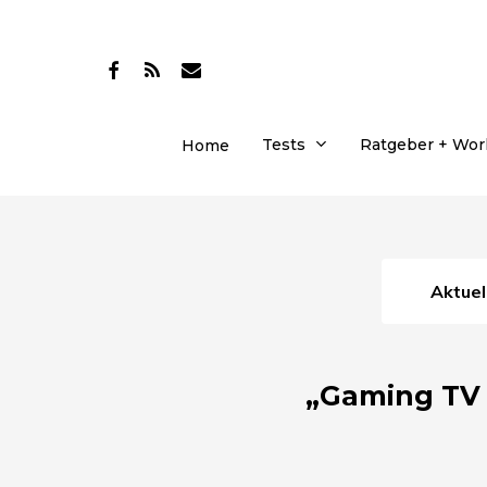
Skip
to
facebook
RSS
email
main
content
Tests
Ratgeber + Wo
Home
Aktue
„Gaming TV 