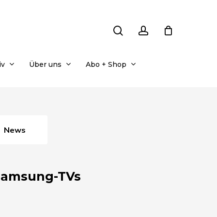
search
account
iv
Über uns
Abo + Shop
News
 Samsung-TVs