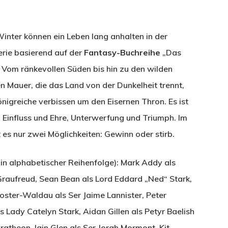
ter können ein Leben lang anhalten in der
rie basierend auf der
Fantasy-Buchreihe
„Das
 Vom ränkevollen Süden bis hin zu den wilden
en Mauer, die das Land von der Dunkelheit trennt,
̈nigreiche verbissen um den Eisernen Thron. Es ist
um Einfluss und Ehre, Unterwerfung und Triumph. Im
es nur zwei Möglichkeiten: Gewinn oder stirb.
in alphabetischer Reihenfolge): Mark Addy als
Graufreud, Sean Bean als Lord Eddard „Ned“ Stark,
oster-Waldau als Ser Jaime Lannister, Peter
ls Lady Catelyn Stark, Aidan Gillen als Petyr Baelish
aratheon, Iain Glen als Ser Jorah Mormont, Kit