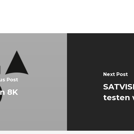
Next Post
us Post
SATVISI
in 8K
testen 