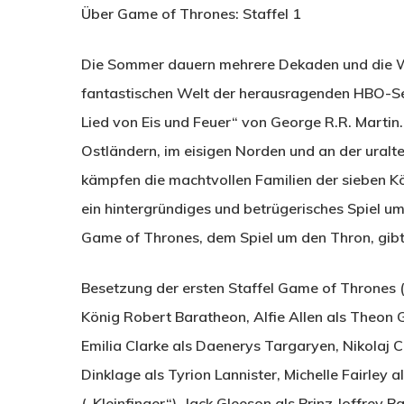
Über Game of Thrones: Staffel 1
Die Sommer dauern mehrere Dekaden und die Win
fantastischen Welt der herausragenden HBO-Se
Lied von Eis und Feuer“ von George R.R. Martin.
Ostländern, im eisigen Norden und an der uralt
kämpfen die machtvollen Familien der sieben Ko
ein hintergründiges und betrügerisches Spiel 
Game of Thrones, dem Spiel um den Thron, gibt 
Besetzung der ersten Staffel Game of Thrones (
König Robert Baratheon, Alfie Allen als Theon 
Emilia Clarke als Daenerys Targaryen, Nikolaj C
Dinklage als Tyrion Lannister, Michelle Fairley a
(„Kleinfinger“), Jack Gleeson als Prinz Joffrey B