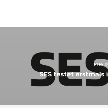
Previo
SES testet erstmals 