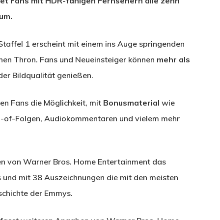
tet Fans mit HDR-fähigen Fernsehern alle zehn
tum.
taffel 1 erscheint mit einem ins Auge springenden
rnen Thron. Fans und Neueinsteiger können
mehr als
der Bildqualität genießen.
en Fans die Möglichkeit, mit
Bonusmaterial
wie
g-of-Folgen, Audiokommentaren und vielem mehr
en von Warner Bros. Home Entertainment das
s und mit 38 Auszeichnungen die mit den meisten
schichte der Emmys.