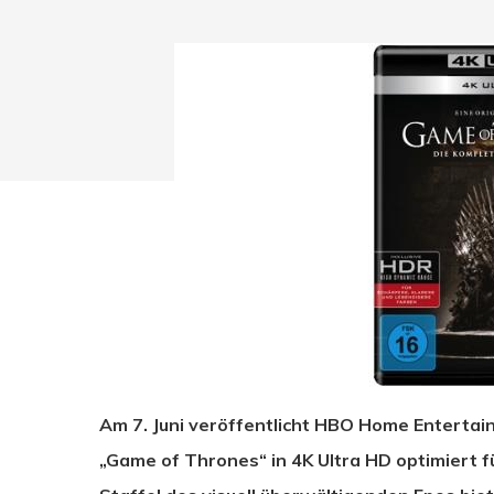
Am 7. Juni veröffentlicht HBO Home Entertai
Drücken Sie Enter zum Suchen oder ESC zum Sc
„Game of Thrones“ in 4K Ultra HD optimiert f