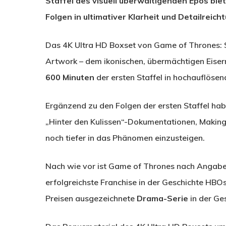
Staffel des visuell überwältigenden Epos bie
Folgen in ultimativer Klarheit und Detailreich
Das 4K Ultra HD Boxset von Game of Thrones: S
Artwork – dem ikonischen, übermächtigen Eise
600 Minuten
der ersten Staffel in hochauflösen
Ergänzend zu den Folgen der ersten Staffel hab
„Hinter den Kulissen“-Dokumentationen, Makin
noch tiefer in das Phänomen einzusteigen.
Nach wie vor ist Game of Thrones nach Angab
erfolgreichste Franchise in der Geschichte HBO
Preisen ausgezeichnete
Drama-Serie
in der Ge