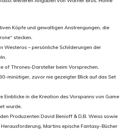
mfasst weiteren Angaben von Warner Bros. Home
ativen Köpfe und gewaltigen Anstrengungen, die
rone“ stecken.
on Westeros – persönliche Schilderungen der
ln.
e of Thrones-Darsteller beim Vorsprechen.
0-minütiger, zuvor nie gezeigter Blick auf das Set
e Einblicke in die Kreation des Vorspanns von Game
et wurde.
nden Produzenten David Benioff & D.B. Weiss sowie
e Herausforderung, Martins epische Fantasy-Bücher