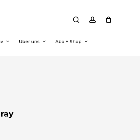
search
account
iv
Über uns
Abo + Shop
-ray