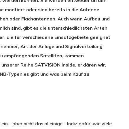
tet werden können. Sie werden entweder an den
 montiert oder sind bereits in die Antenne
ischen oder Flachantennen. Auch wenn Aufbau und
ich sind, gibt es die unterschiedlichsten Arten
, die für verschiedene Einsatzgebiete geeignet
lnehmer, Art der Anlage und Signalverteilung
zu empfangenden Satelliten, kommen
l unserer Reihe SATVISION inside, erklären wir,
LNB-Typen es gibt und was beim Kauf zu
n – aber nicht das alleinige – Indiz dafür, wie viele