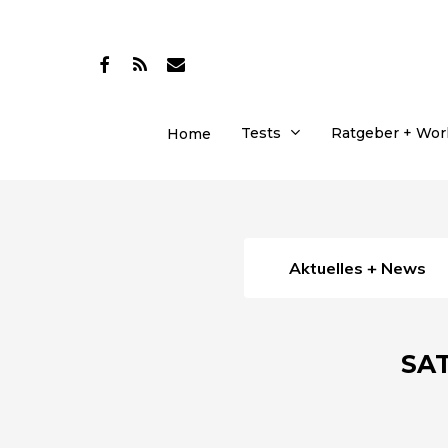
Skip
to
facebook
RSS
email
main
content
Tests
Ratgeber + Wo
Home
Aktuelles + News
SAT