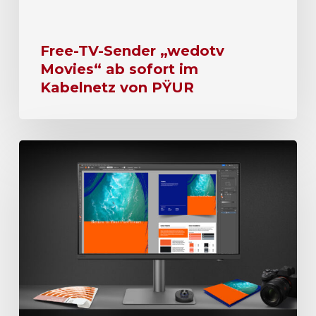
Free-TV-Sender „wedotv
Movies“ ab sofort im
Kabelnetz von PŸUR