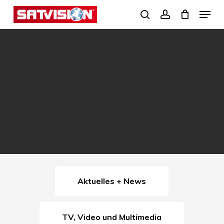
Skip
Menu
search
account
to
Close
main
Menu
content
Aktuelles + News
TV, Video und Multimedia