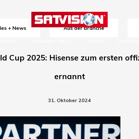
lles + News
Aus der Branche
rkshops
Aktuelles + News
Service
Heftarch
d Cup 2025: Hisense zum ersten offi
ernannt
31. Oktober 2024