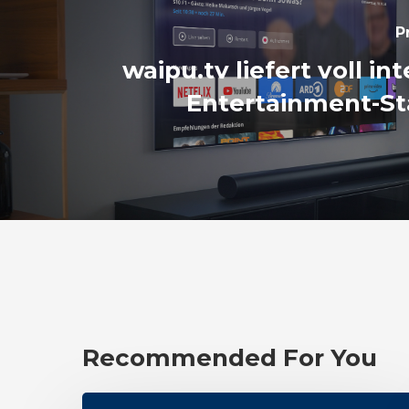
P
waipu.tv liefert voll in
Entertainment-St
Recommended For You