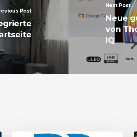
Next Post
revious Post
Neue g
tegrierte
von Th
artseite
IQ