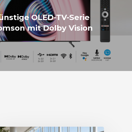
ünstige OLED-TV-Serie
omson mit Dolby Vision