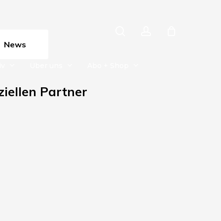
search
account
News
iv
Über uns
Abo + Shop
ziellen Partner