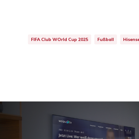
FIFA Club WOrld Cup 2025
Fußball
Hisens