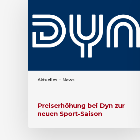
Aktuelles + News
Preiserhöhung bei Dyn zur
neuen Sport-Saison