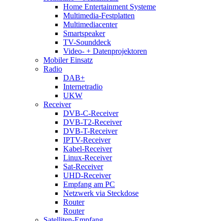
Home Entertainment Systeme
Multimedia-Festplatten
Multimediacenter
Smartspeaker
TV-Sounddeck
Video- + Datenprojektoren
Mobiler Einsatz
Radio
DAB+
Internetradio
UKW
Receiver
DVB-C-Receiver
DVB-T2-Receiver
DVB-T-Receiver
IPTV-Receiver
Kabel-Receiver
Linux-Receiver
Sat-Receiver
UHD-Receiver
Empfang am PC
Netzwerk via Steckdose
Router
Router
Satelliten-Empfang