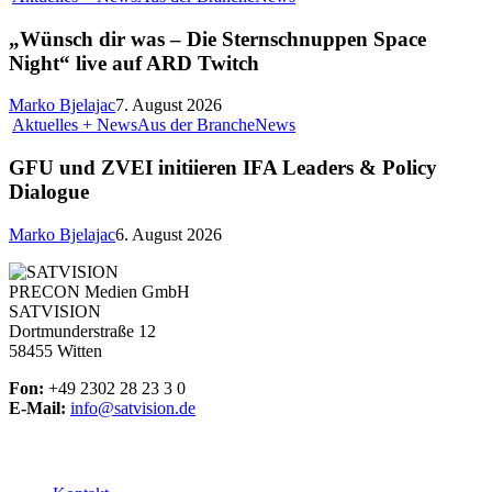
„Wünsch dir was – Die Sternschnuppen Space
Night“ live auf ARD Twitch
Marko Bjelajac
7. August 2026
Aktuelles + News
Aus der Branche
News
GFU und ZVEI initiieren IFA Leaders & Policy
Dialogue
Marko Bjelajac
6. August 2026
PRECON Medien GmbH
SATVISION
Dortmunderstraße 12
58455 Witten
Fon:
+49 2302 28 23 3 0
E-Mail:
info@satvision.de