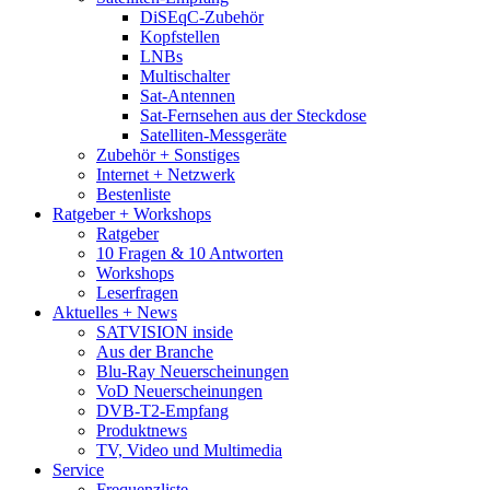
DiSEqC-Zubehör
Kopfstellen
LNBs
Multischalter
Sat-Antennen
Sat-Fernsehen aus der Steckdose
Satelliten-Messgeräte
Zubehör + Sonstiges
Internet + Netzwerk
Bestenliste
Ratgeber + Workshops
Ratgeber
10 Fragen & 10 Antworten
Workshops
Leserfragen
Aktuelles + News
SATVISION inside
Aus der Branche
Blu-Ray Neuerscheinungen
VoD Neuerscheinungen
DVB-T2-Empfang
Produktnews
TV, Video und Multimedia
Service
Frequenzliste