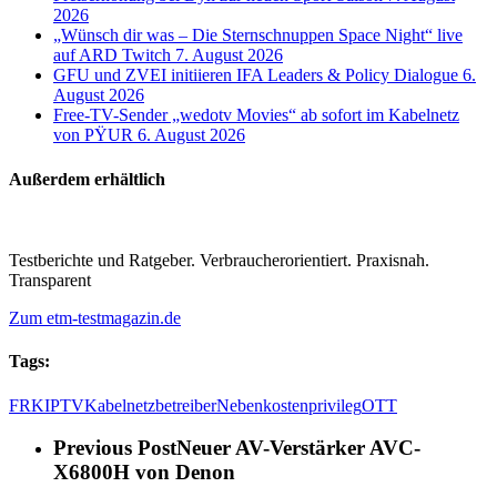
2026
„Wünsch dir was – Die Sternschnuppen Space Night“ live
auf ARD Twitch
7. August 2026
GFU und ZVEI initiieren IFA Leaders & Policy Dialogue
6.
August 2026
Free-TV-Sender „wedotv Movies“ ab sofort im Kabelnetz
von PŸUR
6. August 2026
Außerdem erhältlich
Testberichte und Ratgeber. Verbraucherorientiert. Praxisnah.
Transparent
Zum etm-testmagazin.de
Tags:
FRK
IPTV
Kabelnetzbetreiber
Nebenkostenprivileg
OTT
Previous Post
Neuer AV-Verstärker AVC-
X6800H von Denon