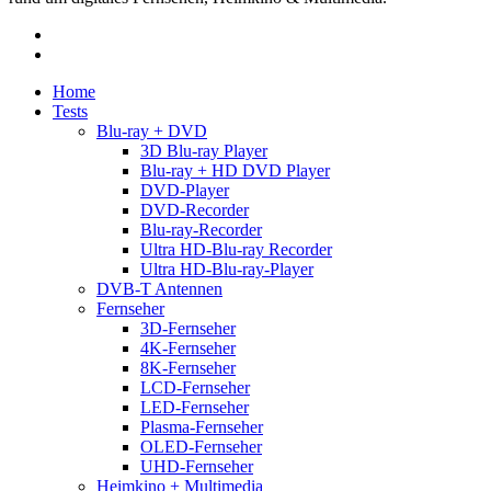
facebook
RSS
Close
Home
Menu
Tests
Blu-ray + DVD
3D Blu-ray Player
Blu-ray + HD DVD Player
DVD-Player
DVD-Recorder
Blu-ray-Recorder
Ultra HD-Blu-ray Recorder
Ultra HD-Blu-ray-Player
DVB-T Antennen
Fernseher
3D-Fernseher
4K-Fernseher
8K-Fernseher
LCD-Fernseher
LED-Fernseher
Plasma-Fernseher
OLED-Fernseher
UHD-Fernseher
Heimkino + Multimedia