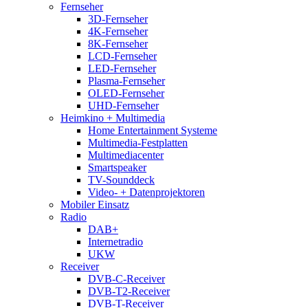
Fernseher
3D-Fernseher
4K-Fernseher
8K-Fernseher
LCD-Fernseher
LED-Fernseher
Plasma-Fernseher
OLED-Fernseher
UHD-Fernseher
Heimkino + Multimedia
Home Entertainment Systeme
Multimedia-Festplatten
Multimediacenter
Smartspeaker
TV-Sounddeck
Video- + Datenprojektoren
Mobiler Einsatz
Radio
DAB+
Internetradio
UKW
Receiver
DVB-C-Receiver
DVB-T2-Receiver
DVB-T-Receiver