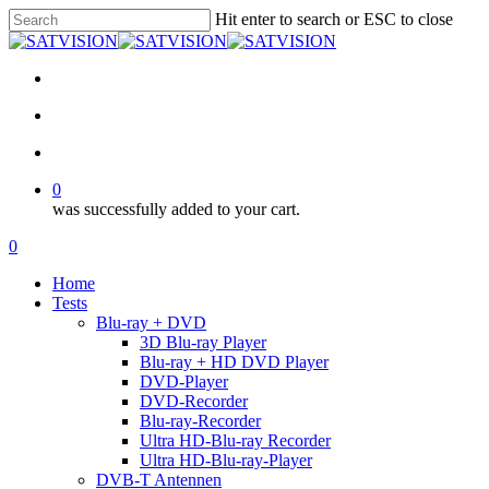
Skip
Hit enter to search or ESC to close
to
Close
main
Search
content
facebook
RSS
email
search
account
0
was successfully added to your cart.
Menu
search
account
0
Menu
Home
Tests
Blu-ray + DVD
3D Blu-ray Player
Blu-ray + HD DVD Player
DVD-Player
DVD-Recorder
Blu-ray-Recorder
Ultra HD-Blu-ray Recorder
Ultra HD-Blu-ray-Player
DVB-T Antennen