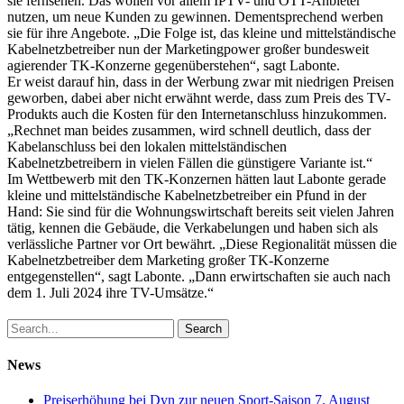
sie fernsehen. Das wollen vor allem IPTV- und OTT-Anbieter
nutzen, um neue Kunden zu gewinnen. Dementsprechend werben
sie für ihre Angebote. „Die Folge ist, das kleine und mittelständische
Kabelnetzbetreiber nun der Marketingpower großer bundesweit
agierender TK-Konzerne gegenüberstehen“, sagt Labonte.
Er weist darauf hin, dass in der Werbung zwar mit niedrigen Preisen
geworben, dabei aber nicht erwähnt werde, dass zum Preis des TV-
Produkts auch die Kosten für den Internetanschluss hinzukommen.
„Rechnet man beides zusammen, wird schnell deutlich, dass der
Kabelanschluss bei den lokalen mittelständischen
Kabelnetzbetreibern in vielen Fällen die günstigere Variante ist.“
Im Wettbewerb mit den TK-Konzernen hätten laut Labonte gerade
kleine und mittelständische Kabelnetzbetreiber ein Pfund in der
Hand: Sie sind für die Wohnungswirtschaft bereits seit vielen Jahren
tätig, kennen die Gebäude, die Verkabelungen und haben sich als
verlässliche Partner vor Ort bewährt. „Diese Regionalität müssen die
Kabelnetzbetreiber dem Marketing großer TK-Konzerne
entgegenstellen“, sagt Labonte. „Dann erwirtschaften sie auch nach
dem 1. Juli 2024 ihre TV-Umsätze.“
Search
News
Preiserhöhung bei Dyn zur neuen Sport-Saison
7. August