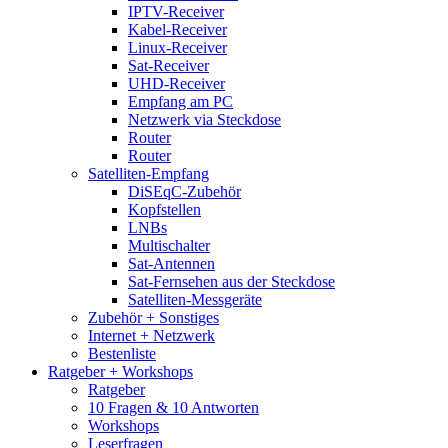
IPTV-Receiver
Kabel-Receiver
Linux-Receiver
Sat-Receiver
UHD-Receiver
Empfang am PC
Netzwerk via Steckdose
Router
Router
Satelliten-Empfang
DiSEqC-Zubehör
Kopfstellen
LNBs
Multischalter
Sat-Antennen
Sat-Fernsehen aus der Steckdose
Satelliten-Messgeräte
Zubehör + Sonstiges
Internet + Netzwerk
Bestenliste
Ratgeber + Workshops
Ratgeber
10 Fragen & 10 Antworten
Workshops
Leserfragen