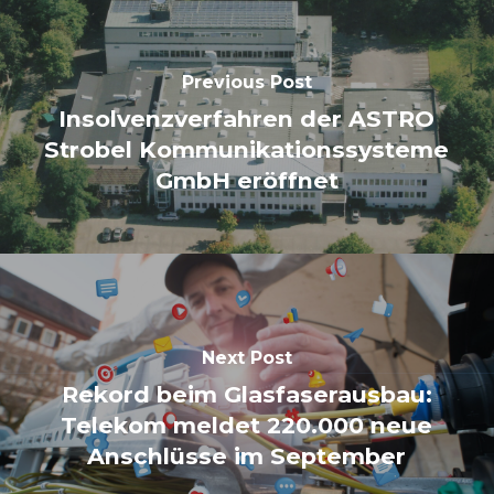
Previous Post
Insolvenzverfahren der ASTRO
Strobel Kommunikationssysteme
GmbH eröffnet
Next Post
Rekord beim Glasfaserausbau:
Telekom meldet 220.000 neue
Anschlüsse im September