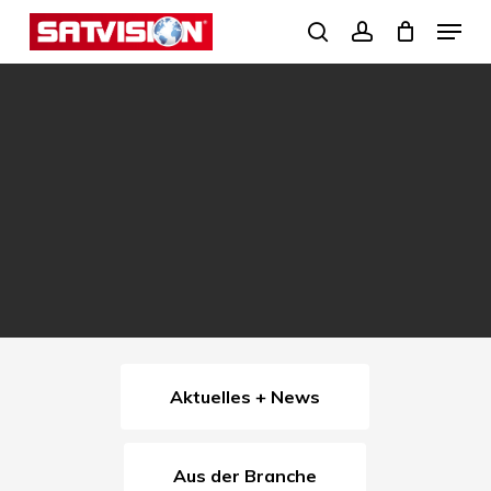
Skip
Menu
search
account
to
Close
main
Menu
content
Aktuelles + News
Aus der Branche