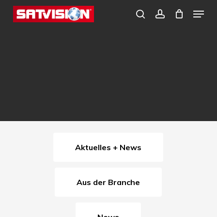
Skip
Menu
search
account
to
Close
main
Menu
content
Aktuelles + News
Aus der Branche
News