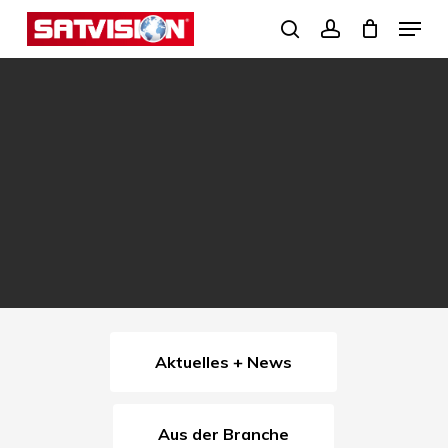
Skip
Menu
search
account
to
Close
main
Menu
content
Aktuelles + News
Aus der Branche