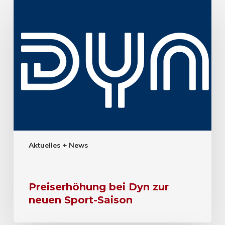
Aktuelles + News
Preiserhöhung bei Dyn zur
neuen Sport-Saison