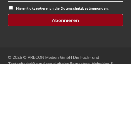
Hiermit akzeptiere ich die Datenschutzbestimmungen.
© 2025 © PRECON Medien GmbH Die Fach- und
Testzeitschrift rund um digitales Fernsehen, Heimkino &
Multimedia.
facebook
RSS