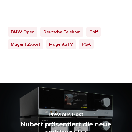
BMW Open
Deutsche Telekom
Golf
MagentaSport
MagentaTV
PGA
Previous Post
Nubert präsentiert die neue