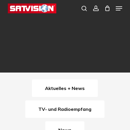
Skip
Menu
search
account
to
Close
main
Menu
content
Aktuelles + News
TV- und Radioempfang
News