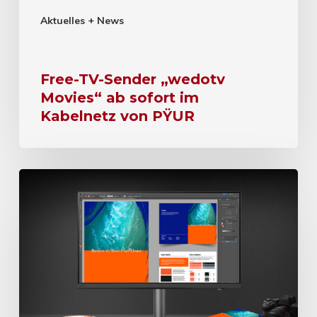
Aktuelles + News
Free-TV-Sender „wedotv
Movies“ ab sofort im
Kabelnetz von PŸUR