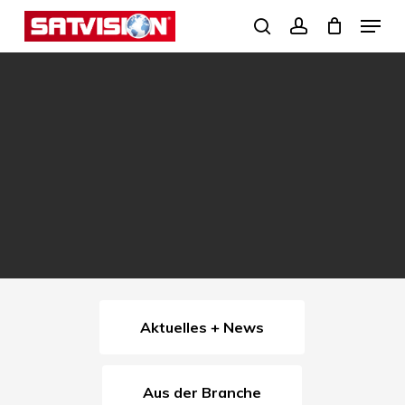
Skip
Menu
search
account
to
Close
main
Menu
content
Aktuelles + News
Aus der Branche