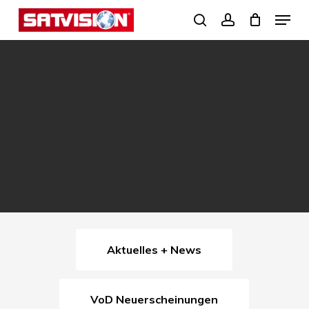
Skip
Menu
search
account
to
Close
main
Menu
content
Aktuelles + News
VoD Neuerscheinungen