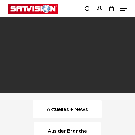
Skip
Menu
search
account
to
Close
main
Menu
content
Aktuelles + News
Aus der Branche