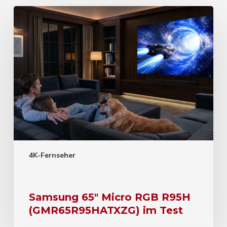
4K-Fernseher
Samsung 65″ Micro RGB R95H
(GMR65R95HATXZG) im Test