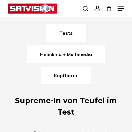
Skip
Menu
search
account
to
Close
main
Menu
content
Tests
Heimkino + Multimedia
Kopfhörer
Supreme-In von Teufel im
Test