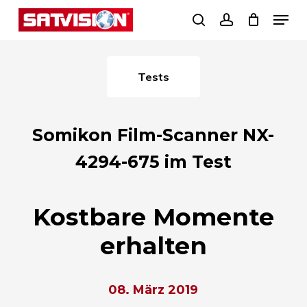
Skip
Menu
search
account
to
Close
main
Menu
content
Tests
Somikon Film-Scanner NX-
4294-675 im Test
Kostbare Momente
erhalten
08. März 2019