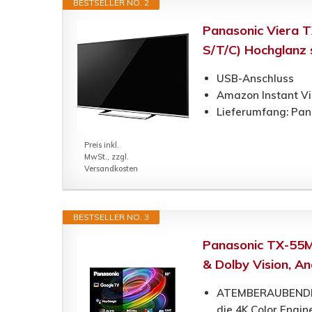
BESTSELLER NO. 2
Panasonic Viera T
S/T/C) Hochglanz
USB-Anschluss
Amazon Instant V
Lieferumfang: Pan
Preis inkl.
MwSt., zzgl.
Versandkosten
BESTSELLER NO. 3
Panasonic TX-55M
& Dolby Vision, A
ATEMBERAUBENDE BI
die 4K Color Engin