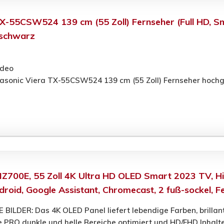
X-55CSW524 139 cm (55 Zoll) Fernseher (Full HD, S
 schwarz
ideo
asonic Viera TX-55CSW524 139 cm (55 Zoll) Fernseher hoch
Z700E, 55 Zoll 4K Ultra HD OLED Smart 2023 TV, H
ndroid, Google Assistant, Chromecast, 2 fuß-sockel,
LDER: Das 4K OLED Panel liefert lebendige Farben, brillan
e PRO dunkle und helle Bereiche optimiert und HD/FHD Inhalte