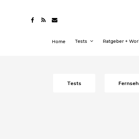
Skip
to
facebook
RSS
email
main
content
Tests
Ratgeber + Wo
Home
Tests
Fernseh