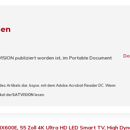
den
Do
TVISION publiziert worden ist, im Portable Document
 des Artikels dar, bspw. mit dem Adobe Acrobat Reader DC. Wenn
kel der
SATVISION
lesen.
600E, 55 Zoll 4K Ultra HD LED Smart TV, High Dyna