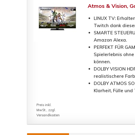
Atmos & Vision, G
LINUX TV: Erhalten
Twitch dank diese
SMARTE STEUERUNG:
Amazon Alexa.
PERFEKT FÜR GAMIN
Spielerlebnis ohne
können.
DOLBY VISION HDR:
realistischere Far
DOLBY ATMOS SOUND
Klarheit, Fülle und
Preis inkl.
MwSt., zzgl.
Versandkosten