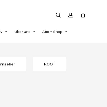
search
account
iv
Über uns
Abo + Shop
ernseher
ROOT