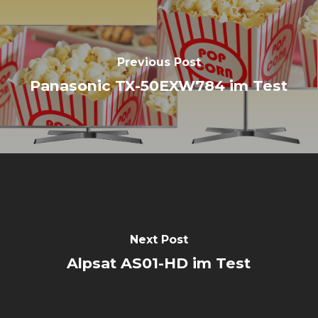
Previous Post
Panasonic TX-50EXW784 im Test
Next Post
Alpsat AS01-HD im Test