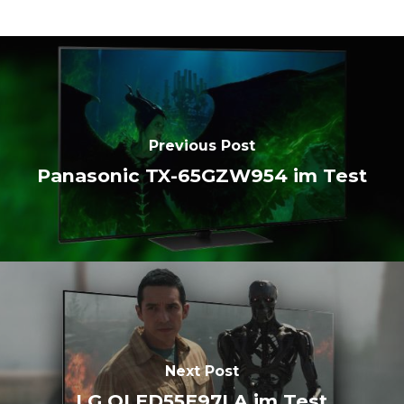
Previous Post
Panasonic TX-65GZW954 im Test
Next Post
LG OLED55E97LA im Test