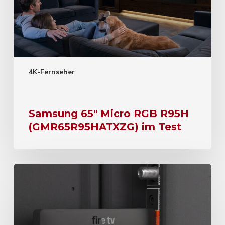
4K-Fernseher
Samsung 65″ Micro RGB R95H
(GMR65R95HATXZG) im Test