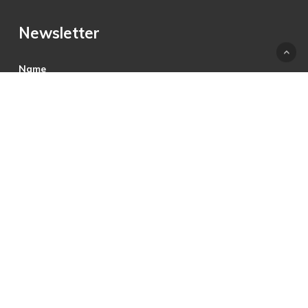
Newsletter
Name
E-Mail
Hiermit akzeptiere ich die Datenschutzbestimmungen.
© 2025 © PRECON Medien GmbH Die Fach- und
Testzeitschrift rund um digitales Fernsehen, Heimkino &