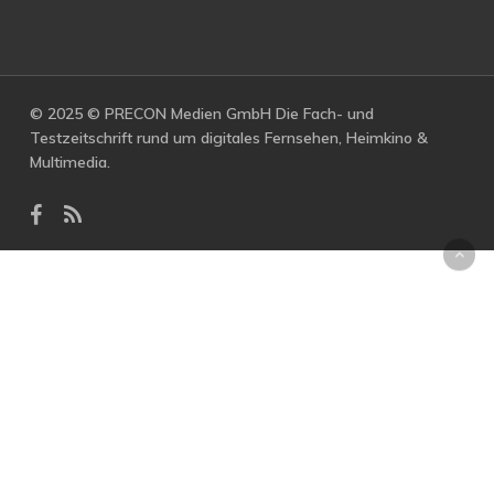
© 2025 © PRECON Medien GmbH Die Fach- und
Testzeitschrift rund um digitales Fernsehen, Heimkino &
Multimedia.
facebook
RSS