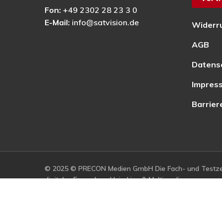
Fon:
+49 2302 28 23 3 0
E-Mail:
info@satvision.de
Widerr
AGB
Datens
Impres
Barrier
© 2025 © PRECON Medien GmbH Die Fach- und Testzei
digitales Fernsehen, Heimkino & Multimedia.