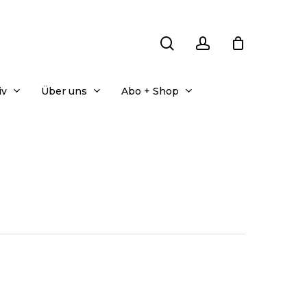
search
account
iv
Über uns
Abo + Shop