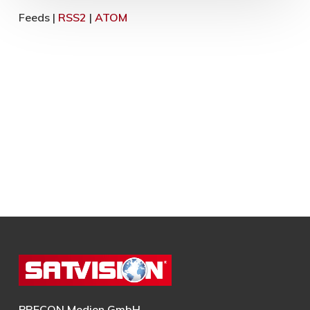
Feeds |
RSS2
|
ATOM
PRECON Medien GmbH