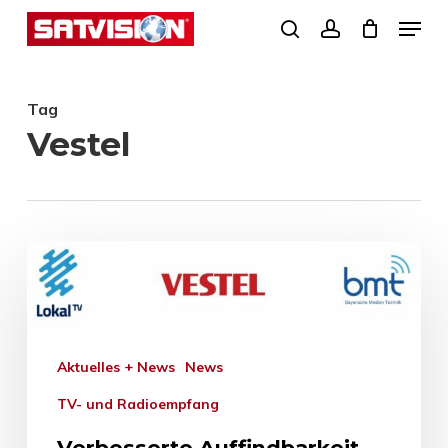
Skip
Menu
search
account
to
Close
main
Menu
Tag
content
Vestel
Aktuelles + News
News
TV- und Radioempfang
Verbesserte Auffindbarkeit –