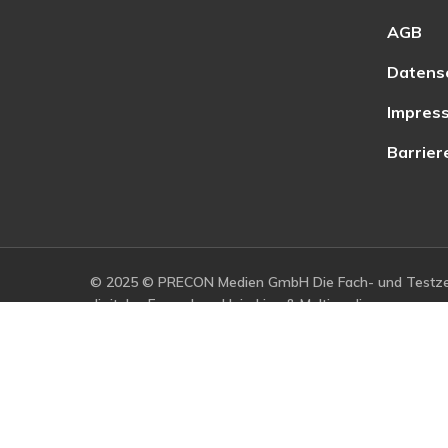
AGB
Datens
Impres
Barrier
© 2025 © PRECON Medien GmbH Die Fach- und Testzei
digitales Fernsehen, Heimkino & Multimedia.