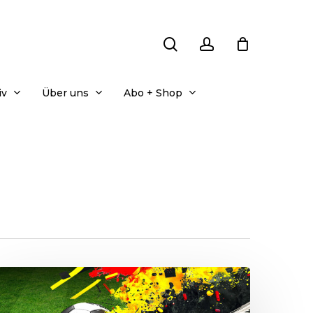
search
account
iv
Über uns
Abo + Shop