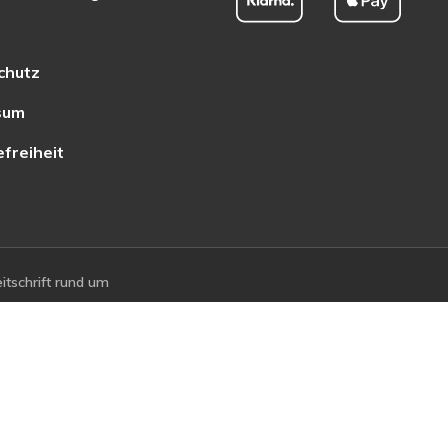
chutz
sum
efreiheit
tschrift rund um